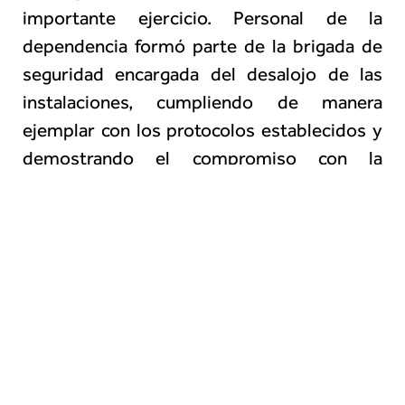
importante ejercicio. Personal de la
dependencia formó parte de la brigada de
seguridad encargada del desalojo de las
instalaciones, cumpliendo de manera
ejemplar con los protocolos establecidos y
demostrando el compromiso con la
seguridad de todos los presentes.
El simulacro nos recuerda que, ante la fuerza
de la naturaleza, todos somos vulnerables.
Pero también nos recuerda que estar
informados, organizados y preparados
puede hacer la diferencia entre la vida y la
tragedia.